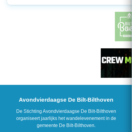
Avondvierdaagse De Bilt-Bilthoven
De Stichting Avondvierdaagse De Bilt-Bilthoven
organiseert jaarlijks het wandelevenement in de
gemeente De Bilt-Bilthoven.