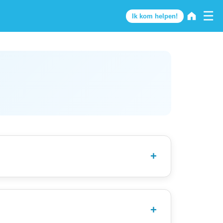
☰
Ik kom helpen!
nschrijven kan nog via de Infobalie tijdens de
rganisatie op te zoeken bij FC De Bilt. Je