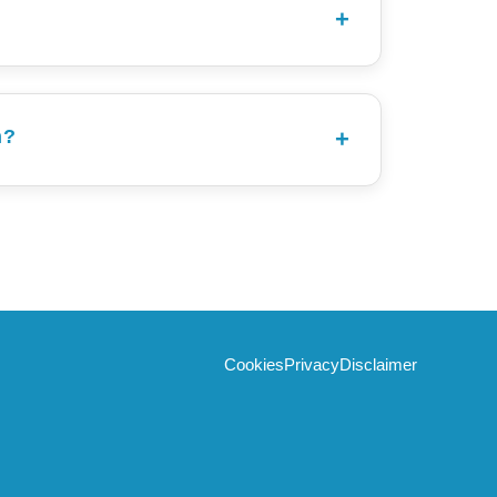
laatsen (bv bij het overslaan van de rust).
an de 5 en 10 km) binnen zijn, dus houd er
nnen!
 gaan bij nummer 7 staan. De overige 10 km-
n?
 per school.
k leuk als ouders, opa’s, oma’s, vrienden en
t van diverse ondernemers die ijs, broodjes
 omgekeerde richting!
e blijven hangen om te helpen de fietshekken
 van een feestelijk wandelevenement voor de
Zij zal geen overeenkomsten aangaan met
tie draagt hierin geen verantwoordelijkheid.
Cookies
Privacy
Disclaimer