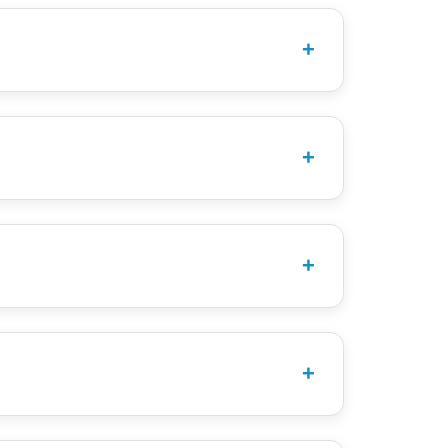
pgegeven groep. Er hoeft dan maar één
ervolgens zelf verdeeld worden.
e de verkeerde medaille hebt opgegeven bij het
bestellen bij.
 altijd mogelijk en anders bestellen we bij.
elnemerslijst. Dit is echter wel foutgevoelig
n 1 begeleider op 5 kinderen. De organisatie
volwassenen bij aanwezig zijn.
mmers vind je op deze pagina.
e uiterlijk 10 minuten voor je starttijd (dus
en.
bij de goede groep gaat staan. Ter plekke
p), maar dit komt altijd goed.