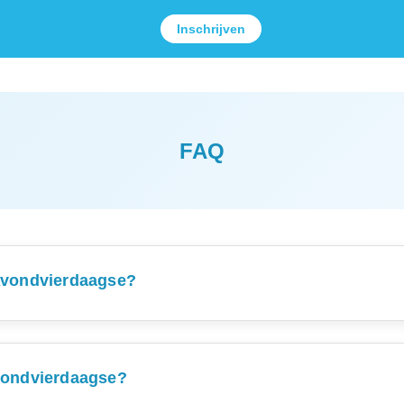
Inschrijven
FAQ
 Avondvierdaagse?
er via online inschrijvingen. De inschrijving is echter gesloten. I
e alsnog willen aanmelden, dan kan dat door de eerste dag de o
kunt je daar aanmelden en met cash of via een Tikkie betalen.
Avondvierdaagse?