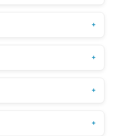
9 mei 2026.
rden elke wandelavond gelopen.
pers voor de 5 km vertrekken om 18:30 uur.
d 27 mei 2026 om 18.30 uur. De deelnemers
oep. Ook hier is één volwassen begeleider
lt.