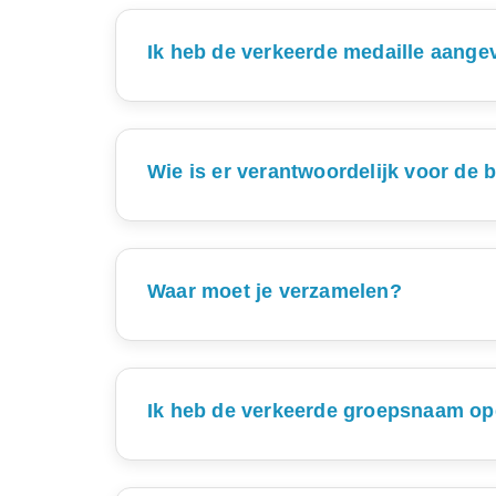
woensdag om 18:00 afgehaald worden. 
vertegenwoordiger langs te kom
Ik heb de verkeerde medaille aange
Als er een verkeerde medaille bij zit of er k
inschrijfform
Het kan zijn dat je de verkeerde medaille h
We proberen alle verzoeken tot wijzigingen d
Wie is er verantwoordelijk voor de 
De ouders zijn zelf verantwoordelijk voor d
levert geen begeleiders. Dat 
Waar moet je verzamelen?
Alle groepen, maar ook de in
De startnummers corresponderen met nummers d
om
Ik heb de verkeerde groepsnaam o
Geen probleem, je kunt met je eigen groe
moeten we bekijken hoe je de 