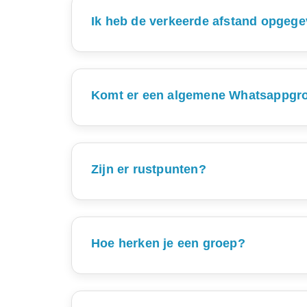
We proberen alle verzoeken tot wijzigingen d
Ik heb de verkeerde afstand opgeg
Je kunt gewoon de afstand lopen die je wilt.
de twee afstanden, namelijk 18:15 uur voor
met de goede groep mee. Deze wijziging 
Komt er een algemene Whatsappgr
Vanuit de organisatie is per afstand ee
Whatsapp-groepen zijn bedoeld om de (o
verband met slecht 
Zijn er rustpunten?
We raden het wel aan om per lopende groe
Er zijn dit jaar geen rustpunten op de 
In geval van nood 
inderdaad een rustmoment inplant, let dan b
Hoe herken je een groep?
De voorste begeleider draagt het gele hes
groep begint én eindigt om de hele 