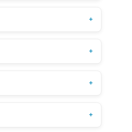
.
en voor de stalling van de fietsen.
e fiets te komen.
t toegelaten op de Laan van Weltevreden.
en. Dit zal dan ook op de hoofdpagina staan.
uurlijk een medaille of vaantje wilt!
oor de Vaantjesdagdeelnemers kunnen vanaf