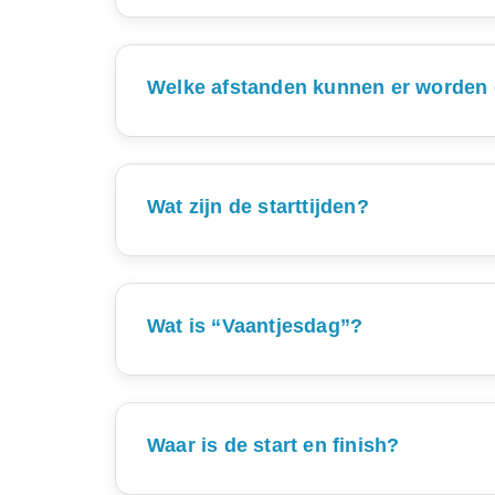
De Avondvi
Welke afstanden kunnen er worden
Er kan worden gekozen uit twe
Wat zijn de starttijden?
Er wordt in groepen gestart met startnumm
Wat is “Vaantjesdag”?
De Vaantjesdag is bedoeld voor onze jong
aan de Vaantjesdag verzamelen bij hetzel
Waar is de start en finish?
Zo