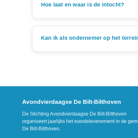
Groepen mogen elkaar tijdens het wandelen 
Hoe laat en waar is de intocht?
De intocht van de editie 2026 begint om 1
reke
Iedereen verzamelt in de startvakken van d
Kan ik als ondernemer op het terre
lopers gaan
De route van de intocht (Looydijk – Hessenw
Het Bestuur heeft tijdens haar vergadering
kennissen langs de k
We verwachten rond 21.00 uur allemaal weer 
Het bestuur wil graag te kennen geven dat 
jeugdige inwoners en andere belangstel
Het is ondernemers vrij om, conform de loka
Avondvierdaagse De Bilt-Bilthoven
De Stichting Avondvierdaagse De Bilt-Bilthoven
organiseert jaarlijks het wandelevenement in de ge
De Bilt-Bilthoven.