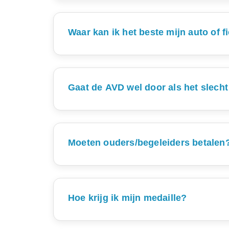
Waar kan ik het beste mijn auto of f
Er is voldoende gelegenheid om op 
Er is geen extra
Gedurende alle vier de avonden van de A
Gaat de AVD wel door als het slecht
Als het weer te slecht is om te lopen, dan 
Moeten ouders/begeleiders betalen
Ouders en begeleiders hoeven niet te
Hoe krijg ik mijn medaille?
De medailles zijn voor de 5 km en 10 km 