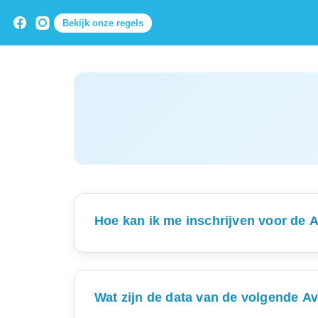
Bekijk onze regels
Hoe kan ik me inschrijven voor de
Dit jaar verliep de reguliere inschrijving we
Avond4Daagse. Mocht je dus nog last-minut
Wat zijn de data van de volgende 