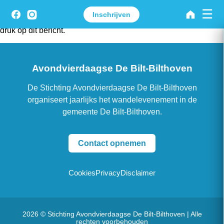
☰
We zijn nu echt onderweg! Dag 2 is ook de vaantjes avond en
Inschrijven
komt de Melody Percussiegroep langs! Meer info over dag2
druk op dit bericht.
Avondvierdaagse De Bilt-Bilthoven
De Stichting Avondvierdaagse De Bilt-Bilthoven
organiseert jaarlijks het wandelevenement in de
gemeente De Bilt-Bilthoven.
Contact opnemen
Cookies
Privacy
Disclaimer
2026 © Stichting Avondvierdaagse De Bilt-Bilthoven | Alle
rechten voorbehouden