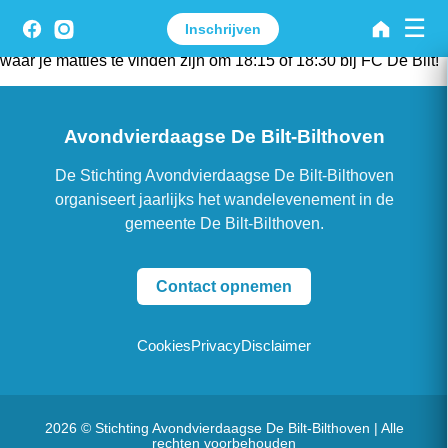
☰
De startnummers zijn bekend! Vind je groep of school en de
Inschrijven
afstand die jij loopt bij het juiste startnummer, zodat je weet
waar je matties te vinden zijn om 18:15 of 18:30 bij FC De Bilt!
Avondvierdaagse De Bilt-Bilthoven
De Stichting Avondvierdaagse De Bilt-Bilthoven
organiseert jaarlijks het wandelevenement in de
gemeente De Bilt-Bilthoven.
Contact opnemen
Cookies
Privacy
Disclaimer
2026 © Stichting Avondvierdaagse De Bilt-Bilthoven | Alle
rechten voorbehouden