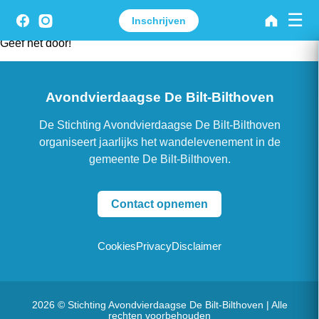
☰
Wegens verwacht onweer gaat de geplande wandeling van
Inschrijven
vrijdag niet door! De Intocht gaat wel door maar start om 19:45!
Geef het door!
Avondvierdaagse De Bilt-Bilthoven
De Stichting Avondvierdaagse De Bilt-Bilthoven
organiseert jaarlijks het wandelevenement in de
gemeente De Bilt-Bilthoven.
Contact opnemen
Cookies
Privacy
Disclaimer
2026 © Stichting Avondvierdaagse De Bilt-Bilthoven | Alle
rechten voorbehouden