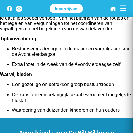
☰
Wat je doet:
Als bestuurslid help je mee met de organisatie
Inschrijven
van de Avondvierdaagse. Samen met andere vrijwilligers zorg
je dat alles soepel verloopt. Van het plannen van de routes en
het regelen van vergunningen tot het coördineren van
vrijwilligers en het begeleiden van de wandelavonden.
Tijdsinvestering
Bestuursvergaderingen in de maanden voorafgaand aan
de Avondvierdaagse
Extra inzet in de week van de Avondvierdaagse zelf
Wat wij bieden
Een gezellige en betrokken groep bestuursleden
De kans om een belangrijk lokaal evenement mogelijk te
maken
Waardering van duizenden kinderen en hun ouders
Avondvierdaagse De Bilt-Bilthoven